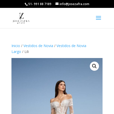
51- 991 88 7189
info@josezafra.com
Inicio
/
Vestidos de Novia
/
Vestidos de Novia
Largo
/ Lili